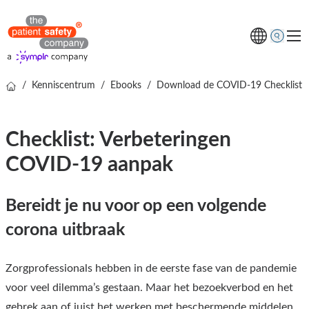
/
Kenniscentrum
/
Ebooks
/
Download de COVID-19 Checklist vo
Thema's
Oplossingen
Checklist: Verbeteringen
Kenniscentrum
COVID-19 aanpak
Over ons
Gratis online demo
Bereidt je nu voor op een volgende
corona uitbraak
Zorgprofessionals hebben in de eerste fase van de pandemie
voor veel dilemma’s gestaan. Maar het bezoekverbod en het
gebrek aan of juist het werken met beschermende middelen