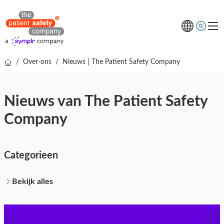
/
Over-ons
/
Nieuws | The Patient Safety Company
Thema's
Oplossingen
Nieuws van The Patient Safety
Kenniscentrum
Company
Over ons
Gratis online demo
Categorieen
Bekijk alles