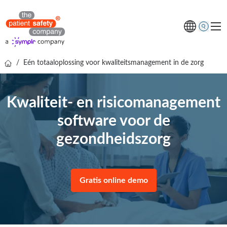
/
Eén totaaloplossing voor kwaliteitsmanagement in de zorg
Thema's
Oplossingen
Kwaliteit- en risicomanagement
Kenniscentrum
software voor de
Over ons
gezondheidszorg
Gratis online demo
Gratis online demo