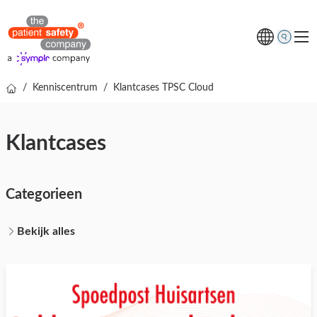
/
Kenniscentrum
/
Klantcases TPSC Cloud
Thema's
Oplossingen
Klantcases
Kenniscentrum
Over ons
Categorieen
Gratis online demo
Bekijk alles