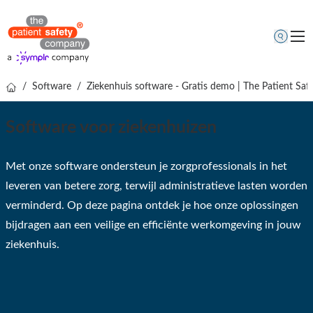
/
Software
/
Ziekenhuis software - Gratis demo | The Patient Sa
Thema's
Oplossingen
Software voor ziekenhuizen
Kenniscentrum
Met onze software ondersteun je zorgprofessionals in het
Over ons
leveren van betere zorg, terwijl administratieve lasten worden
Gratis online demo
verminderd. Op deze pagina ontdek je hoe onze oplossingen
bijdragen aan een veilige en efficiënte werkomgeving in jouw
ziekenhuis.