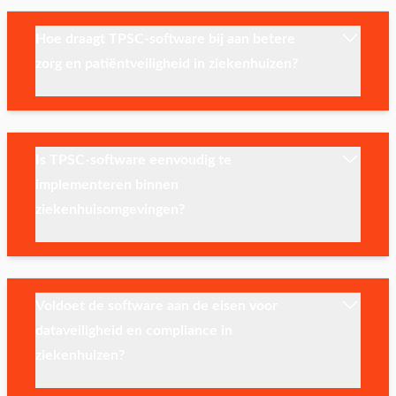
Hoe draagt TPSC-software bij aan betere
zorg en patiëntveiligheid in ziekenhuizen?
Is TPSC-software eenvoudig te
implementeren binnen
ziekenhuisomgevingen?
Voldoet de software aan de eisen voor
dataveiligheid en compliance in
ziekenhuizen?