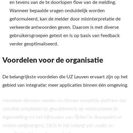
en tevens van de te doorlopen flow van de melding.
Wanneer bepaalde vragen onduidelijk worden
geformuleerd, kan de melder door misinterpretatie de
verkeerde antwoorden geven. Daarom is met diverse
gebruikersgroepen getest en is op basis van feedback
verder geoptimaliseerd.
Voordelen voor de organisatie
De belangrijkste voordelen die UZ Leuven ervaart zijn op het
gebied van integratie: meer applicaties binnen één omgeving.
Meerdere diensten werken nu binnen eenzelfde platform dat
specifiek ontwikkeld en gevalideerd is als meldsysteem (in
tegenstelling tot het bijhouden van ‘lijsten’ in Sharepoint of
andere omgevingen). Dit is in het belang van audits en