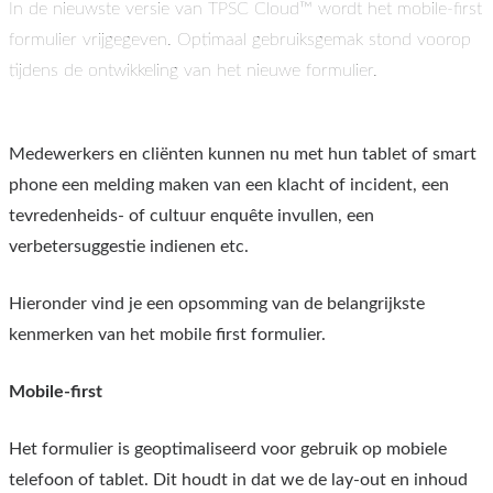
In de nieuwste versie van TPSC Cloud™ wordt het mobile-first
formulier vrijgegeven. Optimaal gebruiksgemak stond voorop
tijdens de ontwikkeling van het nieuwe formulier.
Medewerkers en cliënten kunnen nu met hun tablet of smart
phone een melding maken van een klacht of incident, een
tevredenheids- of cultuur enquête invullen, een
verbetersuggestie indienen etc.
Hieronder vind je een opsomming van de belangrijkste
kenmerken van het mobile first formulier.
Mobile-first
Het formulier is geoptimaliseerd voor gebruik op mobiele
telefoon of tablet. Dit houdt in dat we de lay-out en inhoud