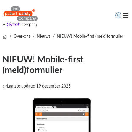
/
Over-ons
/
Nieuws
/
NIEUW! Mobile-first (meld)formulier
Thema's
Oplossingen
NIEUW! Mobile-first
Kenniscentrum
(meld)formulier
Over ons
Gratis online demo
Laatste update: 19 december 2025