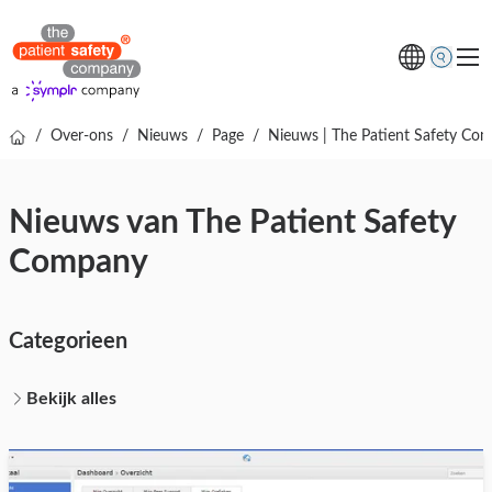
/
Over-ons
/
Nieuws
/
Page
/
Nieuws | The Patient Safety Com
Thema's
Oplossingen
Nieuws van The Patient Safety
Kenniscentrum
Company
Over ons
Gratis online demo
Categorieen
Bekijk alles