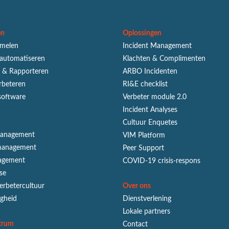
en
Oplossingen
amelen
Incident Management
 automatiseren
Klachten & Complimenten
n & Rapporteren
ARBO Incidenten
rbeteren
RI&E checklist
software
Verbeter module 2.0
Incident Analyses
Cultuur Enquetes
Management
VIM Platform
smanagement
Peer Support
agement
COVID-19 crisis-respons
se
erbetercultuur
Over ons
igheid
Dienstverlening
Lokale partners
trum
Contact