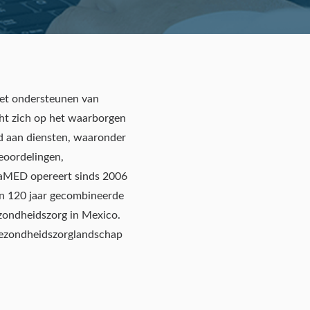
het ondersteunen van
icht zich op het waarborgen
d aan diensten, waaronder
beoordelingen,
luaMED opereert sinds 2006
an 120 jaar gecombineerde
ezondheidszorg in Mexico.
 gezondheidszorglandschap