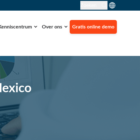
Zoeken
Kenniscentrum
Over ons
Gratis online demo
Mexico