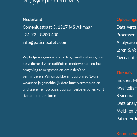
Nederland
Oplossing
Comeniusstraat 5, 1817 MS Alkmaar
Data verz
+31 72 - 8200 400
Processen
info@patientsafety.com
Analysere
Leren & Ve
Wij helpen organisaties in de gezondheidszorg om
Overzicht 
de veiligheid voor patiënten, medewerkers en hun
omgeving te vergroten en om risico’s te
Thema's
verminderen. Wij ontwikkelen daarom software
Incident 
waarmee je gemakkelijk data kunt verzamelen en
Kwaliteit
analyseren en op basis daarvan verbeteracties kunt
starten en monitoren.
Risicoman
Data analy
Meld- en v
Patiëntveil
Kenniscen