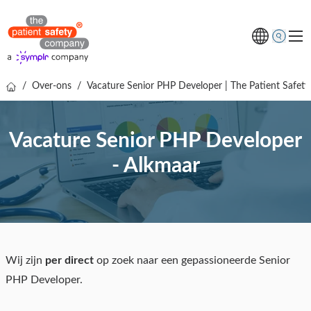
/
Over-ons
/
Vacature Senior PHP Developer | The Patient Safe
Thema's
Oplossingen
Vacature Senior PHP Developer
Kenniscentrum
- Alkmaar
Over ons
Gratis online demo
Wij zijn
per direct
op zoek naar een gepassioneerde Senior
PHP Developer.