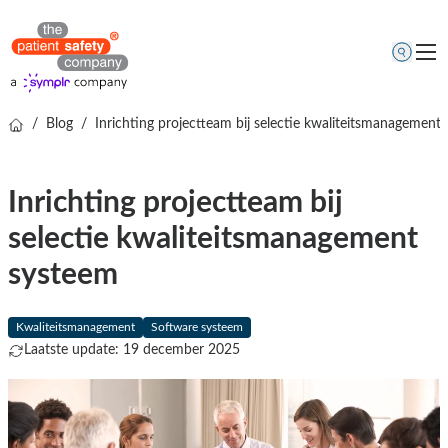
/
Blog
/
Inrichting projectteam bij selectie kwaliteitsmanagement
Thema's
Oplossingen
Inrichting projectteam bij
Kenniscentrum
selectie kwaliteitsmanagement
Over ons
systeem
Gratis online demo
Kwaliteitsmanagement
Software systeem
Laatste update: 19 december 2025