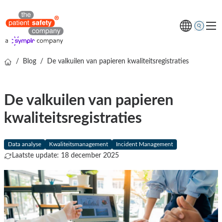
/
Blog
/
De valkuilen van papieren kwaliteitsregistraties
Thema's
Oplossingen
De valkuilen van papieren
Kenniscentrum
kwaliteitsregistraties
Over ons
Gratis online demo
Data analyse
Kwaliteitsmanagement
Incident Management
Laatste update: 18 december 2025