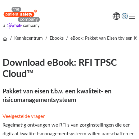
/
Kenniscentrum
/
Ebooks
/
eBook: Pakket van Eisen tbv een K
Thema's
Oplossingen
Download eBook: RFI TPSC
Kenniscentrum
Cloud™
Over ons
Gratis online demo
Pakket van eisen t.b.v. een kwaliteit- en
risicomanagementsysteem
Veelgestelde vragen
Regelmatig ontvangen we RFI's van zorginstellingen die een
digitaal kwaliteitsmanagementsysteem willen aanschaffen en