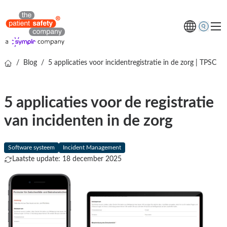
/
Blog
/
5 applicaties voor incidentregistratie in de zorg | TPSC
Thema's
Oplossingen
5 applicaties voor de registratie
Kenniscentrum
van incidenten in de zorg
Over ons
Gratis online demo
Software systeem
Incident Management
Laatste update: 18 december 2025