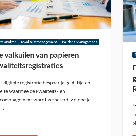
ta analyse
Kwaliteitsmanagement
Incident Management
e valkuilen van papieren
aliteitsregistraties
g
 digitale registratie bespaar je geld, tijd en
eite waarmee de kwaliteits- en
sicomanagement wordt verbeterd. Zo doe je
M
t…
I
b