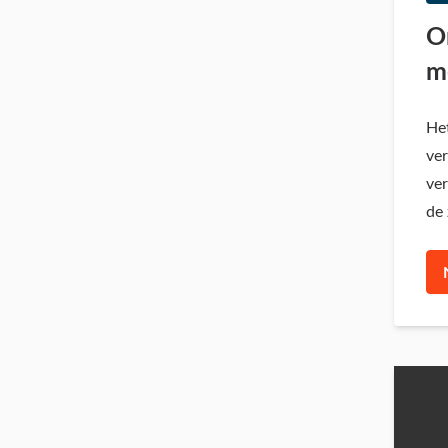
O
m
Het
ve
ver
de 