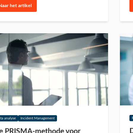
Naar het artikel
ta analyse
Incident Management
D
e PRISMA-methode voor