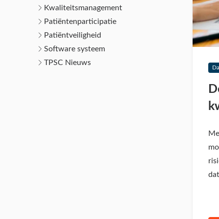
Kwaliteitsmanagement
Patiëntenparticipatie
Patiëntveiligheid
Software systeem
TPSC Nieuws
Da
D
kw
Met
mo
ri
da