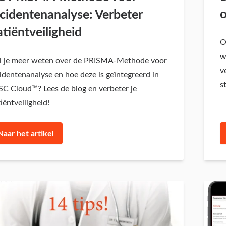
o
ncidentenanalyse: Verbeter
tiëntveiligheid
O
w
l je meer weten over de PRISMA-Methode voor
v
identenanalyse en hoe deze is geïntegreerd in
s
C Cloud™? Lees de blog en verbeter je
iëntveiligheid!
Naar het artikel