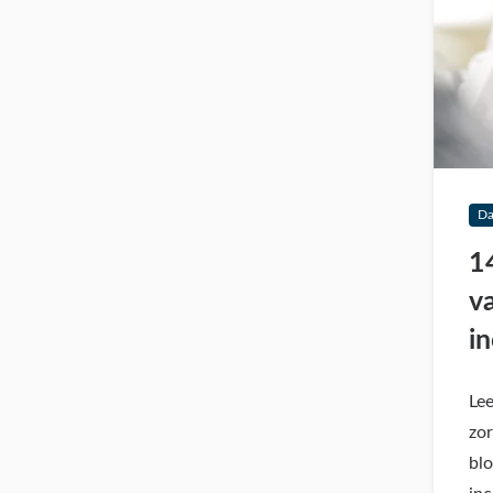
Da
1
v
i
Lee
zor
blo