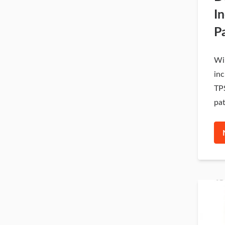
I
Pa
Wi
inc
TPS
pat