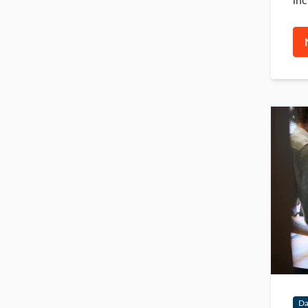
in
Da