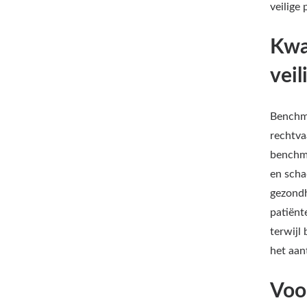
veilige
Kwa
vei
Benchma
rechtva
benchma
en scha
gezondh
patiënt
terwijl
het aan
Voor