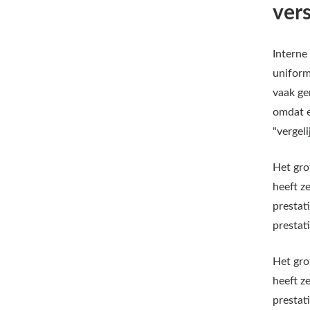
ver
Interne
uniform
vaak ge
omdat e
"vergeli
Het gro
heeft z
prestat
prestati
Het gro
heeft z
prestat