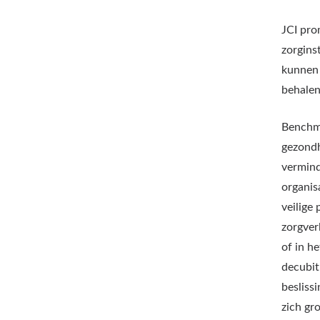
JCI pr
zorgins
kunnen 
behalen
Benchma
gezondh
vermind
organis
veilige
zorgver
of in h
decubit
besliss
zich gr