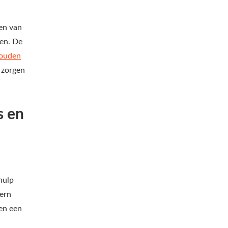
en van
len. De
houden
 zorgen
s en
hulp
tern
nen een