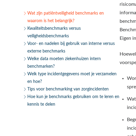
risicom
informa
Wat zijn patiëntveiligheid benchmarks en
waarom is het belangrijk?
benchma
Kwaliteitsbenchmarks versus
Benchma
veiligheidsbenchmarks
Eigen i
Voor- en nadelen bij gebruik van interne versus
externe benchmarks
Hoewel 
Welke data moeten ziekenhuizen intern
voorspe
benchmarken?
Welk type incidentgegevens moet je verzamelen
Word
en hoe?
spre
Tips voor benchmarking van zorgincidenten
Hoe kun je benchmarks gebruiken om te leren en
Wat 
kennis te delen
inc
Begr
inci