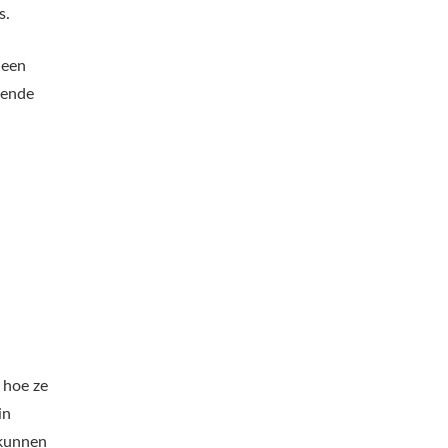
s.
 een
gende
 hoe ze
in
 kunnen