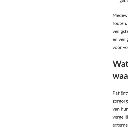
gebe
Medewe
fouten.
veiligst
én veil
voor vo
Wat
waa
Patiënt
zorgorg
van hun
vergeli
externe