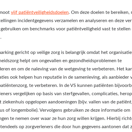
omoot
vijf patiëntveiligheidsdoelen
. Om deze doelen te bereiken,
tellingen incidentgegevens verzamelen en analyseren en deze ve
gebruiken om benchmarks voor patiëntveiligheid vast te stellen 
.
rking gericht op veilige zorg is belangrijk omdat het organisatie
eidszorg helpt om ongevallen en gezondheidsproblemen te
eren en om de naleving van de wetgeving te verbeteren. Het ka
aties ook helpen hun reputatie in de samenleving, als aanbieder 
 patiëntenzorg, te verbeteren. In de VS kunnen patiënten bijvoor
leners vergelijken op basis van sterfgevallen, complicaties, her
et ziekenhuis opgelopen aandoeningen (bijv. vallen van de patiënt
us of longembolie). Vervolgens gebruiken ze deze informatie om
ingen te nemen over waar ze hun zorg willen krijgen. Hierbij richt
otendeels op zorgverleners die door hun gegevens aantonen dat 