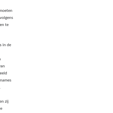
 moeten
rvolgens
en te
s in de
n
van
beeld
opnames
,
en zij
ze