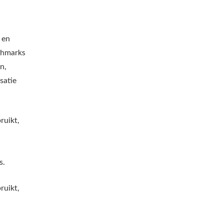
 en
nchmarks
n,
satie
ruikt,
s.
ruikt,