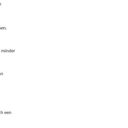
e
nen.
t minder
an
ch een