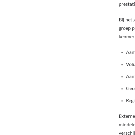
prestati
Bij het
groep p
kenmerk
Aan
Volu
Aanw
Geog
Regi
Externe
middele
verschi