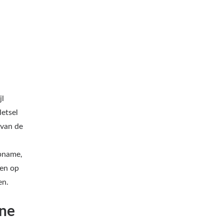
jl
letsel
 van de
opname,
ten op
en.
rne