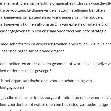
anagement, die erop gericht is organisaties tijdig van waardevoll
tie te voorzien. Leidinggevenden in zorginstellingen benutten
rkgegevens om patiënten en werknemers veilig te houden.
rkgegevens kunnen afkomstig zijn van externe of interne bron
ncidentgegevens zijn een cruciaal onderdeel van deze strategie.
medische fouten en arbeidsongevallen onvermijdelijk zijn, is he
lbaar hoe organisaties ermee omgaan:
en incidenten onder de loep genomen of worden ze bij wijze v
ken onder het tapijt geveegd?
is het organisatorische doel voor de behandeling van
identgegevens?
ijpt elke deelnemer in het zorgcontinuüm hun rol: a) wanneer zi
dent voordoet en b) wat te doen om het risico van toekomstige