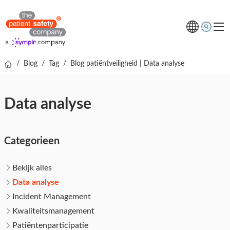
/
Blog
/
Tag
/
Blog patiëntveiligheid | Data analyse
Thema's
Oplossingen
Data analyse
Kenniscentrum
Over ons
Categorieen
Gratis online demo
Bekijk alles
Data analyse
Incident Management
Kwaliteitsmanagement
Patiëntenparticipatie