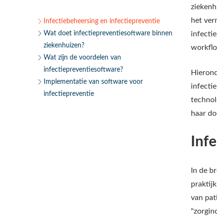
ziekenh
het ver
Infectiebeheersing en infectiepreventie
Wat doet infectiepreventiesoftware binnen
infecti
ziekenhuizen?
workfl
Wat zijn de voordelen van
infectiepreventiesoftware?
Hierond
Implementatie van software voor
infecti
infectiepreventie
technol
haar do
Infe
In de b
praktij
van pat
"zorginc