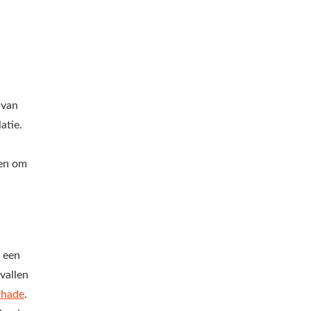
 van
atie.
pen om
n een
evallen
chade
.