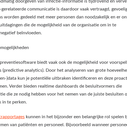
dmatig doorgeven van infectie-informatie is tijdrovend en verve
e-gerelateerde communicatie is daardoor vaak vertraagd, gevoeli
s worden gedeeld met meer personen dan noodzakelijk en er on
uitdagingen ​​die de mogelijkheid van de organisatie om in te
 negatief beïnvloeden.
emogelijkheden
epreventiesoftware biedt vaak ook de mogelijkheid voor voorspe
s (predictive analytics). Door het analyseren van grote hoeveelh
ten-)data kun je potentiële uitbraken identificeren en deze proact
en. Verder bieden realtime dashboards de besluitvormers die
tie die ze nodig hebben voor het nemen van de juiste besluiten 
k in te perken.
trapportages
kunnen in het bijzonder een belangrijke rol spelen b
men van patiënten en personeel. Bijvoorbeeld wanneer personee