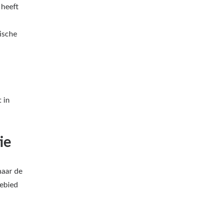
 heeft
ische
 in
ie
naar de
gebied