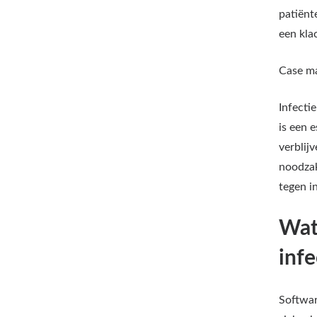
patiënt
een kla
Case m
Infecti
is een 
verblij
noodzak
tegen i
Wat
inf
Softwar