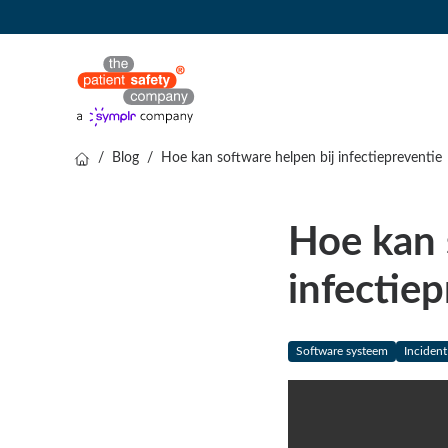
/
Blog
/
Hoe kan software helpen bij infectiepreventie
Hoe kan 
infectiep
Software systeem
Inciden