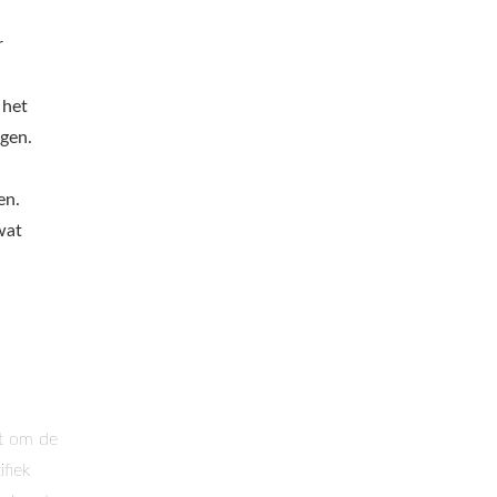
r
 het
gen.
en.
wat
ht om de
fiek