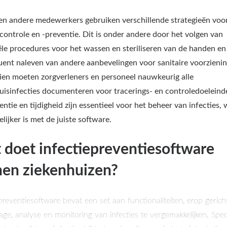
en andere medewerkers gebruiken verschillende strategieën voo
econtrole en -preventie. Dit is onder andere door het volgen van
ële procedures voor het wassen en steriliseren van de handen en
ent naleven van andere aanbevelingen voor sanitaire voorzienin
en moeten zorgverleners en personeel nauwkeurig alle
uisinfecties documenteren voor tracerings- en controledoeleind
entie en tijdigheid zijn essentieel voor het beheer van infecties, 
lijker is met de juiste software.
 doet infectiepreventiesoftware
nen ziekenhuizen?
epreventiesoftware bevat een set aan functionaliteiten, erop geric
age, analyse en monitoring van infecties te vergemakkelijken. Speci