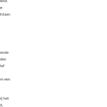
lend.
ge
tstaan
llende
eden
ief
om een
ij het
l,