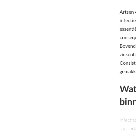
Artsen 
infecti
essenti
consequ
Bovendi
ziekenh
Consist
gemakke
Wat
bin
Infecti
rapport