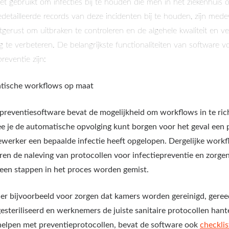
et gebruikt om infecties bij te houden die men in het ziekenhuis 
detailleerde records van deze incidenten bij te houden, zijn med
tgerust om uitbraken te controleren en de algehele kwaliteit en vei
g te verbeteren. De belangrijkste functionaliteiten van software v
preventie zijn:
tische workflows op maat
epreventiesoftware bevat de mogelijkheid om workflows in te ric
 je de automatische opvolging kunt borgen voor het geval een 
werker een bepaalde infectie heeft opgelopen. Dergelijke work
ren de naleving van protocollen voor infectiepreventie en zorge
geen stappen in het proces worden gemist.
 er bijvoorbeeld voor zorgen dat kamers worden gereinigd, gere
esteriliseerd en werknemers de juiste sanitaire protocollen hant
elpen met preventieprotocollen, bevat de software ook
checklis