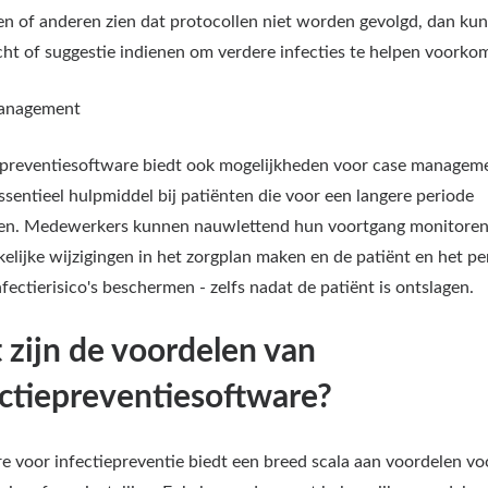
en of anderen zien dat protocollen niet worden gevolgd, dan ku
cht of suggestie indienen om verdere infecties te helpen voorko
anagement
epreventiesoftware biedt ook mogelijkheden voor case manageme
essentieel hulpmiddel bij patiënten die voor een langere periode
ven. Medewerkers kunnen nauwlettend hun voortgang monitoren
elijke wijzigingen in het zorgplan maken en de patiënt en het pe
nfectierisico's beschermen - zelfs nadat de patiënt is ontslagen.
 zijn de voordelen van
ectiepreventiesoftware?
e voor infectiepreventie biedt een breed scala aan voordelen voo