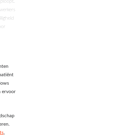
oploopt.
ewerkers
ligheid
oor
hten
patiënt
flows
n ervoor
edschap
eren.
ts
,