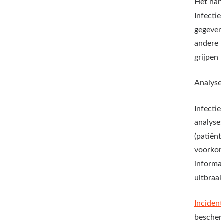
Het han
Infecti
gegeven
andere 
grijpen
Analys
Infecti
analyse
(patiën
voorkom
informa
uitbraa
Inciden
bescher