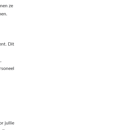
nnen ze
men.
nt. Dit
,
rsoneel
r jullie