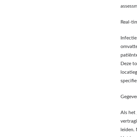
assessm
Real-ti
Infecti
omvatte
patiënt
Deze to
locatie
specifi
Gegeve
Als het
vertragi
leiden.