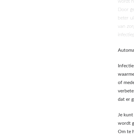
wordt h
Door ge
beter ui
van zor
infectie
Automa
Infecti
waarmee
of mede
verbete
dat er 
Je kunt
wordt g
Om te h