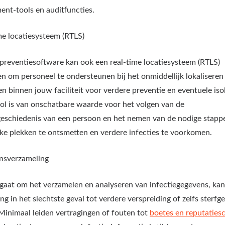
ent-tools en auditfuncties.
me locatiesysteem (RTLS)
epreventiesoftware kan ook een real-time locatiesysteem (RTLS)
n om personeel te ondersteunen bij het onmiddellijk lokaliseren
en binnen jouw faciliteit voor verdere preventie en eventuele isol
ol is van onschatbare waarde voor het volgen van de
geschiedenis van een persoon en het nemen van de nodige stap
eke plekken te ontsmetten en verdere infecties te voorkomen.
nsverzameling
 gaat om het verzamelen en analyseren van infectiegegevens, ka
ng in het slechtste geval tot verdere verspreiding of zelfs sterfg
 Minimaal leiden vertragingen of fouten tot
boetes en reputaties