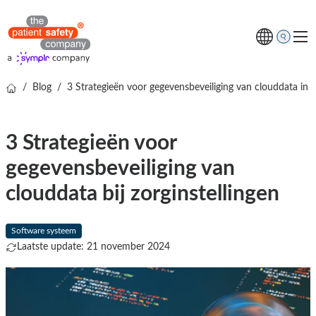
/
Blog
/
3 Strategieën voor gegevensbeveiliging van clouddata in 
Thema's
Oplossingen
3 Strategieën voor
Kenniscentrum
gegevensbeveiliging van
Over ons
clouddata bij zorginstellingen
Gratis online demo
Software systeem
Laatste update: 21 november 2024