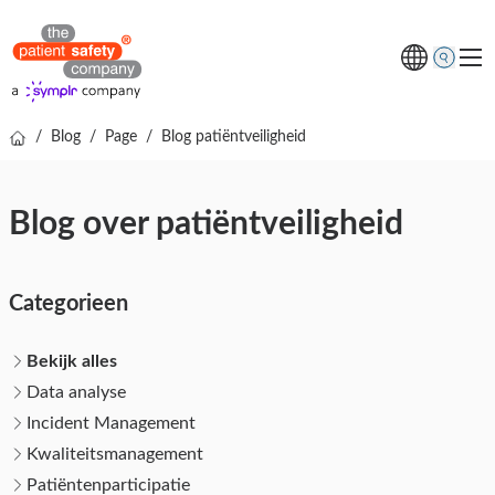
/
Blog
/
Page
/
Blog patiëntveiligheid
Thema's
Oplossingen
Blog over patiëntveiligheid
Kenniscentrum
Over ons
Categorieen
Gratis online demo
Bekijk alles
Data analyse
Incident Management
Kwaliteitsmanagement
Patiëntenparticipatie