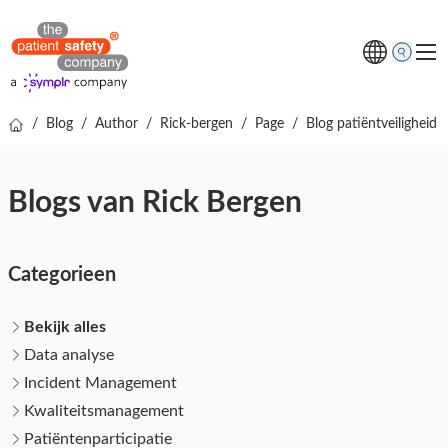
/
Blog
/
Author
/
Rick-bergen
/
Page
/
Blog patiëntveiligheid |
Thema's
Oplossingen
Blogs van Rick Bergen
Kenniscentrum
Over ons
Categorieen
Gratis online demo
Bekijk alles
Data analyse
Incident Management
Kwaliteitsmanagement
Patiëntenparticipatie