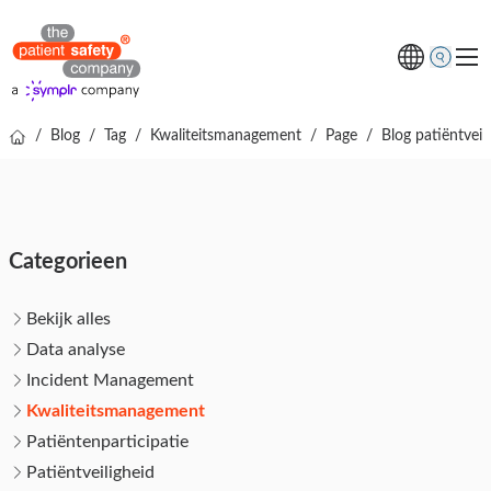
/
Blog
/
Tag
/
Kwaliteitsmanagement
/
Page
/
Blog patiëntveil
Thema's
Oplossingen
Kenniscentrum
Categorieen
Over ons
Gratis online demo
Bekijk alles
Data analyse
Incident Management
Kwaliteitsmanagement
Patiëntenparticipatie
Patiëntveiligheid